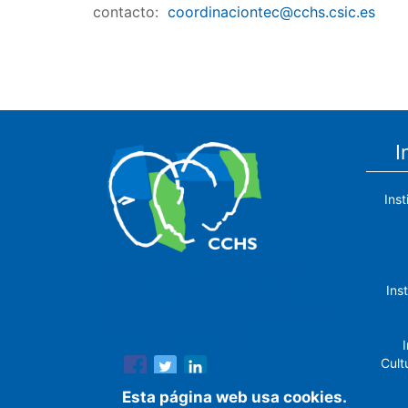
contacto:
coordinaciontec@cchs.csic.es
I
Ins
The Center for Human and Social
Ins
Sciences (CCHS) of the Spanish
National Research Council is made up
of six research institutes.
I
Cult
Esta página web usa cookies.