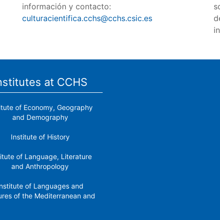
información y contacto:
s
culturacientifica.cchs@cchs.csic.es
d
i
nstitutes at CCHS
titute of Economy, Geography
and Demography
Institute of History
titute of Language, Literature
and Anthropology
nstitute of Languages ​​and
ures of the Mediterranean and
the Near East