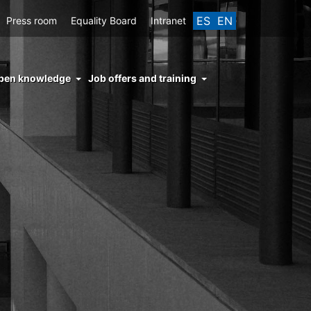
ES
EN
Press room
Equality Board
Intranet
enu
pen knowledge
Job offers and training
ght
hs
nocimiento
ierto