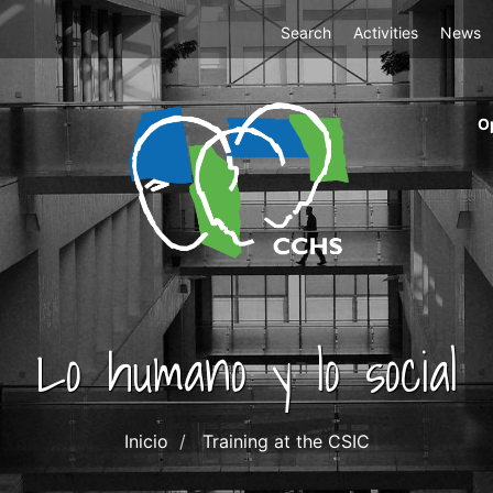
Top
Search
Activities
News
Menu
m
O
ri
cc
co
ab
Lo humano y lo social
Inicio
Training at the CSIC