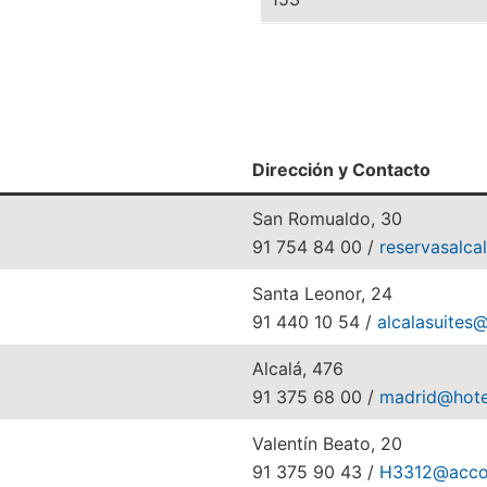
Dirección y Contacto
San Romualdo, 30
91 754 84 00 /
reservasalca
Santa Leonor, 24
91 440 10 54 /
alcalasuites
Alcalá, 476
91 375 68 00 /
madrid@hote
Valentín Beato, 20
91 375 90 43 /
H3312@acco