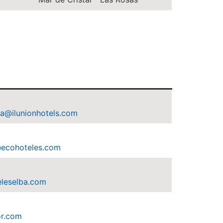
la@ilunionhotels.com
@ecohoteles.com
leselba.com
r.com