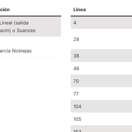
ción
Línea
ineal (salida
4
racín) o Suanzes
28
arcía Noblejas
38
48
70
77
104
105
153