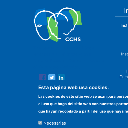
I
Ins
The Center for Human and Social
Ins
Sciences (CCHS) of the Spanish
National Research Council is made up
of six research institutes.
I
Cult
Esta página web usa cookies.
Las cookies de este sitio web se usan para perso
el uso que haga del sitio web con nuestros partn
In
que hayan recopilado a partir del uso que haya h
Necesarias