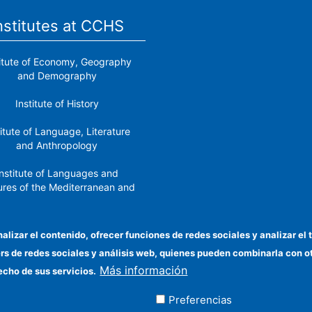
nstitutes at CCHS
titute of Economy, Geography
and Demography
Institute of History
titute of Language, Literature
and Anthropology
nstitute of Languages ​​and
ures of the Mediterranean and
the Near East
Institute of Philosophy
nalizar el contenido, ofrecer funciones de redes sociales y analizar 
ers de redes sociales y análisis web, quienes pueden combinarla con 
stitute of Public Policies and
Más información
Goods
echo de sus servicios.
Preferencias