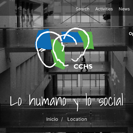
Top
Search
Activities
News
Menu
m
O
ri
cc
co
ab
Lo humano y lo social
Inicio
Location