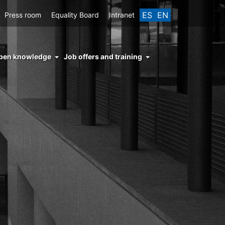
ES
EN
Press room
Equality Board
Intranet
enu
pen knowledge
Job offers and training
ght
hs
nocimiento
ierto