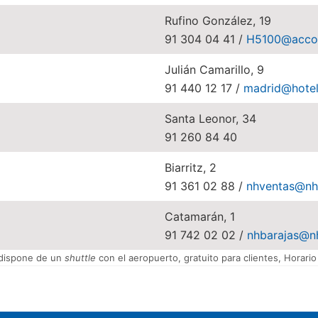
Rufino González, 19
91 304 04 41 /
H5100@acco
Julián Camarillo, 9
91 440 12 17 /
madrid@hotelj
Santa Leonor, 34
91 260 84 40
Biarritz, 2
91 361 02 88 /
nhventas@nh
Catamarán, 1
91 742 02 02 /
nhbarajas@n
dispone de un
shuttle
con el aeropuerto, gratuito para clientes, Horario