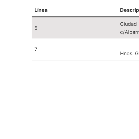
Línea
Descrip
Ciudad L
5
c/Albar
7
Hnos. G