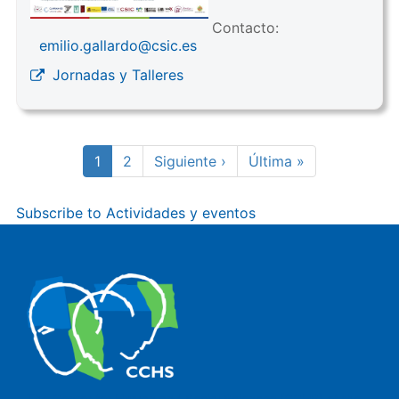
Contacto:
emilio.gallardo@csic.es
Jornadas y Talleres
Pagination
Current
1
Page
2
Next
Siguiente ›
Last
Última »
page
page
page
Subscribe to Actividades y eventos
The Center for Human and Social Sciences (CCHS) of the