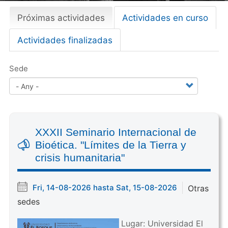
Próximas actividades
(
Actividades en curso
Primary
a
tabs
Actividades finalizadas
c
t
i
Sede
v
e
t
a
b
XXXII Seminario Internacional de
)
Bioética. "Límites de la Tierra y
crisis humanitaria"
Fri, 14-08-2026 hasta Sat, 15-08-2026
Otras
sedes
Lugar: Universidad El