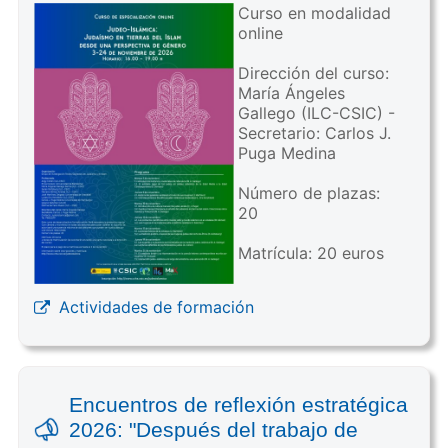
Curso en modalidad
online
Dirección del curso:
María Ángeles
Gallego (ILC-CSIC) -
Secretario: Carlos J.
Puga Medina
Número de plazas:
20
Matrícula: 20 euros
Actividades de formación
Encuentros de reflexión estratégica
2026: "Después del trabajo de