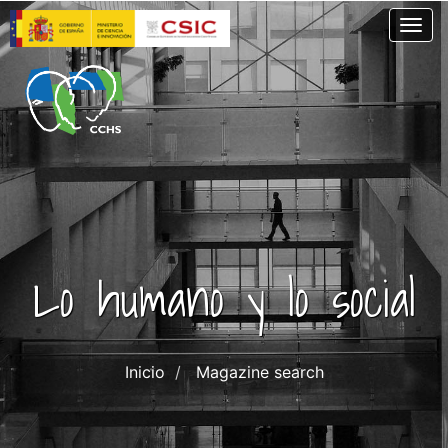
Skip
Togg
to
main
content
Lo humano y lo social
Inicio
Magazine search