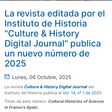
La revista editada por el Instituto de Historia
"Culture & History Digital Journal" publica un nuevo
La revista editada por el
número de 2025
Instituto de Historia
"Culture & History
Digital Journal" publica
un nuevo número de
2025
Lunes, 06 Octubre, 2025
La revista
Culture & History Digital Journal
del
Instituto de Historia publica el
Vol. 14, nº 1 de 2025
Título de este número:
Cultural Histories of Science
in Franco’s Spain
.