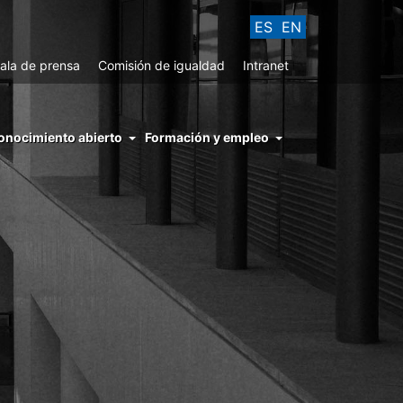
ES
EN
ala de prensa
Comisión de igualdad
Intranet
enu
onocimiento abierto
Formación y empleo
ght
hs
nocimiento
ierto