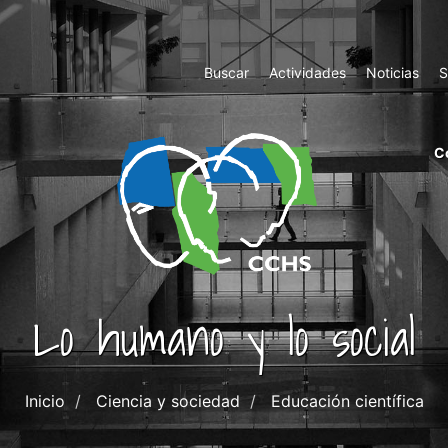
Top
Buscar
Actividades
Noticias
S
Menu
m
C
ri
cc
co
ab
Lo humano y lo social
Inicio
Ciencia y sociedad
Educación científica