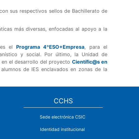
on sus respectivos sellos de Bachillerato de
ticas más diversas, enfocadas al apoyo a la
 es el
Programa 4ºESO+Empresa
, para el
nístico y social. Por último, la Unidad de
, en el desarrollo del proyecto
Científic@s en
nes alumnos de IES enclavados en zonas de la
CCHS
Sede electrónica CSIC
Identidad institucional