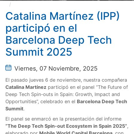
Catalina Martínez (IPP) participó en el Barcelona
Deep Tech Summit 2025
Catalina Martínez (IPP)
participó en el
Barcelona Deep Tech
Summit 2025
Viernes, 07 Noviembre, 2025
El pasado jueves 6 de noviembre, nuestra compañera
Catalina Martínez
participó en el panel “The Future of
Deep Tech Spin-outs in Spain: Growth, Impact and
Opportunities”, celebrado en el
Barcelona Deep Tech
Summit
.
El panel se enmarcó en la presentación del informe
“The Deep Tech Spin-out Ecosystem in Spain 2025”
,
elaborado por
Mobile World Capital Barcelona
, con