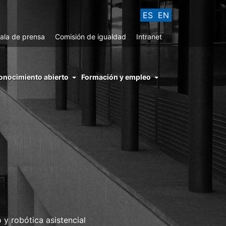
ES
EN
ala de prensa
Comisión de igualdad
Intranet
enu
onocimiento abierto
Formación y empleo
ght
hs
nocimiento
ierto
 y robótica asistencial