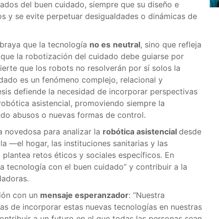
liados del buen cuidado, siempre que su diseño e
cos y se evite perpetuar desigualdades o dinámicas de
ubraya que la tecnología
no es
neutral
, sino que refleja
o que la robotización del cuidado debe guiarse por
vierte que los robots no resolverán por sí solos la
uidado es un fenómeno complejo, relacional y
sis defiende la necesidad de incorporar perspectivas
robótica asistencial, promoviendo siempre la
ndo abusos o nuevas formas de control.
a novedosa para analizar la
robótica asistencial
desde
a —el hogar, las instituciones sanitarias y las
lantea retos éticos y sociales específicos. En
 la tecnología con el buen cuidado” y contribuir a la
dadoras.
ción con un
mensaje esperanzador
: “Nuestra
as de incorporar estas nuevas tecnologías en nuestras
tribuir a un futuro en el que todas las personas sean