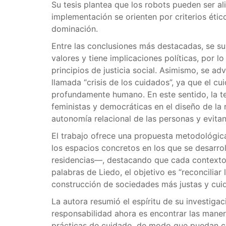
Su tesis plantea que los robots pueden ser a
implementación se orienten por criterios éti
dominación.
Entre las conclusiones más destacadas, se s
valores y tiene implicaciones políticas, por l
principios de justicia social. Asimismo, se ad
llamada “crisis de los cuidados”, ya que el c
profundamente humano. En este sentido, la te
feministas y democráticas en el diseño de la 
autonomía relacional de las personas y evita
El trabajo ofrece una propuesta metodológic
los espacios concretos en los que se desarroll
residencias—, destacando que cada contexto p
palabras de Liedo, el objetivo es “reconciliar
construcción de sociedades más justas y cui
La autora resumió el espíritu de su investiga
responsabilidad ahora es encontrar las maner
prácticas de cuidado, de modo que puedan con