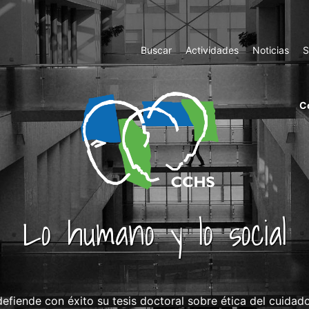
Top
Buscar
Actividades
Noticias
S
Menu
m
C
ri
cc
co
ab
Lo humano y lo social
efiende con éxito su tesis doctoral sobre ética del cuidado